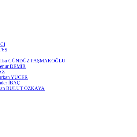
VCI
ATEŞ
 Dr. Nilsu GÜNDÜZ PAŞMAKOĞLU
yşenur DEMİR
MAZ
 Furkan YÜCER
Ender İBAÇ
r. Dilan BULUT ÖZKAYA