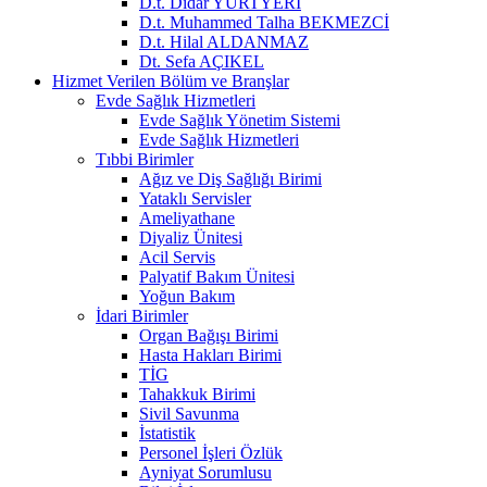
D.t. Didar YURTYERİ
D.t. Muhammed Talha BEKMEZCİ
D.t. Hilal ALDANMAZ
Dt. Sefa AÇIKEL
Hizmet Verilen Bölüm ve Branşlar
Evde Sağlık Hizmetleri
Evde Sağlık Yönetim Sistemi
Evde Sağlık Hizmetleri
Tıbbi Birimler
Ağız ve Diş Sağlığı Birimi
Yataklı Servisler
Ameliyathane
Diyaliz Ünitesi
Acil Servis
Palyatif Bakım Ünitesi
Yoğun Bakım
İdari Birimler
Organ Bağışı Birimi
Hasta Hakları Birimi
TİG
Tahakkuk Birimi
Sivil Savunma
İstatistik
Personel İşleri Özlük
Ayniyat Sorumlusu