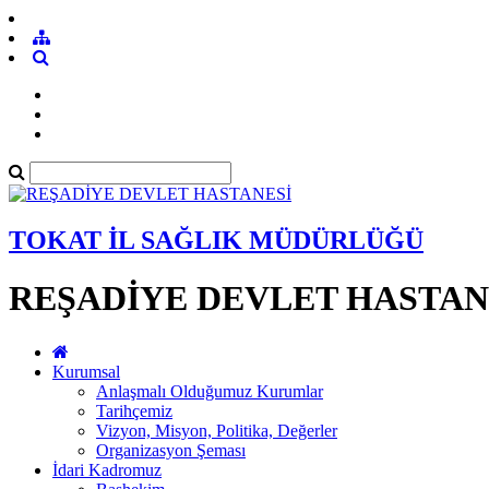
TOKAT İL SAĞLIK MÜDÜRLÜĞÜ
REŞADİYE DEVLET HASTAN
Kurumsal
Anlaşmalı Olduğumuz Kurumlar
Tarihçemiz
Vizyon, Misyon, Politika, Değerler
Organizasyon Şeması
İdari Kadromuz