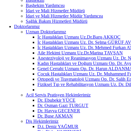
Başhekim
Başhekim Yardımcısı
İdari ve Mali Hizmetler Müdürü
İdari ve Mali Hizmetler Müdür Yardımcısı
Sağlık Bakım Hizmetleri Müdürü
Doktorlarımız
Uzman Doktorlarımız
İç Hastalıkları Uzmanı Uz.Dr.Barış AKKOÇ
İç Hastalıkları Uzmanı Uz. Dr. Selma GÜRÜF A
İç Hastalıkları Uzmanı Uz. Dr. Mehmed Furkan 
Aile Hekimi Uzmanı Uz.Dr.Marina TAVŞAN
Anesteziyoloji ve Reanimasyon Uzmanı Uz.
Kadın Hastalıkları ve Doğum Uzmanı Op. Dr. A
Genel Cerrahi Uzmanı Op. Dr. Harun ALDAN
Çocuk Hastalıkları Uzmanı Uz. Dr. Muhammed
Ortopedi ve Travmatoloji Uzmanı Op. Dr. Salih 
Fiziksel Tıp ve Rehabilitasyon Uzmanı Uz. D
Acil Servis Pratisyen Hekimlerimiz
Dr. Ebubekir YÜCE
Dr. Osman Gazi TURGUT
Dr. Havva GEÇENER
Dr. Buse AKMAN
Diş Hekimlerimiz
D.t. Deniz YAĞMUR