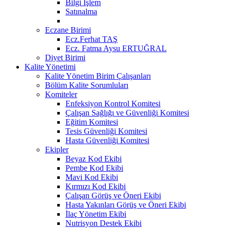
Bilgi İşlem
Satınalma
Eczane Birimi
Ecz.Ferhat TAŞ
Ecz. Fatma Aysu ERTUĞRAL
Diyet Birimi
Kalite Yönetimi
Kalite Yönetim Birim Çalışanları
Bölüm Kalite Sorumluları
Komiteler
Enfeksiyon Kontrol Komitesi
Çalışan Sağlığı ve Güvenliği Komitesi
Eğitim Komitesi
Tesis Güvenliği Komitesi
Hasta Güvenliği Komitesi
Ekipler
Beyaz Kod Ekibi
Pembe Kod Ekibi
Mavi Kod Ekibi
Kırmızı Kod Ekibi
Çalışan Görüş ve Öneri Ekibi
Hasta Yakınları Görüş ve Öneri Ekibi
İlaç Yönetim Ekibi
Nutrisyon Destek Ekibi