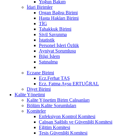
Yoğun Bakım
İdari Birimler
Organ Bağışı Birimi
Hasta Hakları Birimi
TİG
Tahakkuk Birimi
Sivil Savunma
İstatistik
Personel İşleri Özlük
Ayniyat Sorumlusu
Bilgi İşlem
Satınalma
Eczane Birimi
Ecz.Ferhat TAŞ
Ecz. Fatma Aysu ERTUĞRAL
Diyet Birimi
Kalite Yönetimi
Kalite Yönetim Birim Çalışanları
Bölüm Kalite Sorumluları
Komiteler
Enfeksiyon Kontrol Komitesi
Çalışan Sağlığı ve Güvenliği Komitesi
Eğitim Komitesi
Tesis Güvenliği Komitesi