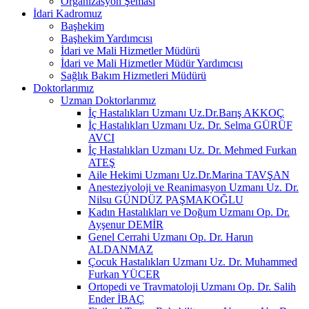
Organizasyon Şeması
İdari Kadromuz
Başhekim
Başhekim Yardımcısı
İdari ve Mali Hizmetler Müdürü
İdari ve Mali Hizmetler Müdür Yardımcısı
Sağlık Bakım Hizmetleri Müdürü
Doktorlarımız
Uzman Doktorlarımız
İç Hastalıkları Uzmanı Uz.Dr.Barış AKKOÇ
İç Hastalıkları Uzmanı Uz. Dr. Selma GÜRÜF
AVCI
İç Hastalıkları Uzmanı Uz. Dr. Mehmed Furkan
ATEŞ
Aile Hekimi Uzmanı Uz.Dr.Marina TAVŞAN
Anesteziyoloji ve Reanimasyon Uzmanı Uz. Dr.
Nilsu GÜNDÜZ PAŞMAKOĞLU
Kadın Hastalıkları ve Doğum Uzmanı Op. Dr.
Ayşenur DEMİR
Genel Cerrahi Uzmanı Op. Dr. Harun
ALDANMAZ
Çocuk Hastalıkları Uzmanı Uz. Dr. Muhammed
Furkan YÜCER
Ortopedi ve Travmatoloji Uzmanı Op. Dr. Salih
Ender İBAÇ