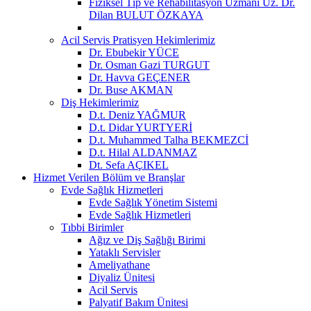
Fiziksel Tıp ve Rehabilitasyon Uzmanı Uz. Dr.
Dilan BULUT ÖZKAYA
Acil Servis Pratisyen Hekimlerimiz
Dr. Ebubekir YÜCE
Dr. Osman Gazi TURGUT
Dr. Havva GEÇENER
Dr. Buse AKMAN
Diş Hekimlerimiz
D.t. Deniz YAĞMUR
D.t. Didar YURTYERİ
D.t. Muhammed Talha BEKMEZCİ
D.t. Hilal ALDANMAZ
Dt. Sefa AÇIKEL
Hizmet Verilen Bölüm ve Branşlar
Evde Sağlık Hizmetleri
Evde Sağlık Yönetim Sistemi
Evde Sağlık Hizmetleri
Tıbbi Birimler
Ağız ve Diş Sağlığı Birimi
Yataklı Servisler
Ameliyathane
Diyaliz Ünitesi
Acil Servis
Palyatif Bakım Ünitesi