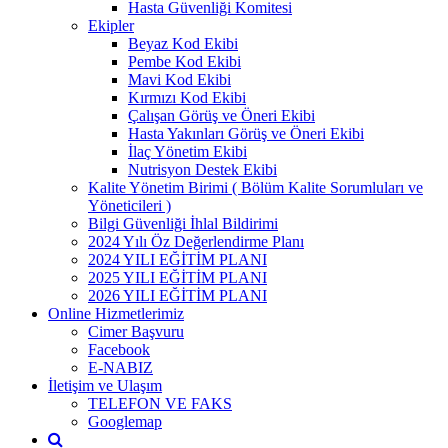
Hasta Güvenliği Komitesi
Ekipler
Beyaz Kod Ekibi
Pembe Kod Ekibi
Mavi Kod Ekibi
Kırmızı Kod Ekibi
Çalışan Görüş ve Öneri Ekibi
Hasta Yakınları Görüş ve Öneri Ekibi
İlaç Yönetim Ekibi
Nutrisyon Destek Ekibi
Kalite Yönetim Birimi ( Bölüm Kalite Sorumluları ve
Yöneticileri )
Bilgi Güvenliği İhlal Bildirimi
2024 Yılı Öz Değerlendirme Planı
2024 YILI EĞİTİM PLANI
2025 YILI EĞİTİM PLANI
2026 YILI EĞİTİM PLANI
Online Hizmetlerimiz
Cimer Başvuru
Facebook
E-NABIZ
İletişim ve Ulaşım
TELEFON VE FAKS
Googlemap