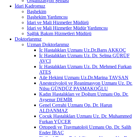
Organizasyon Şeması
İdari Kadromuz
Başhekim
Başhekim Yardımcısı
İdari ve Mali Hizmetler Müdürü
İdari ve Mali Hizmetler Müdür Yardımcısı
Sağlık Bakım Hizmetleri Müdürü
Doktorlarımız
Uzman Doktorlarımız
İç Hastalıkları Uzmanı Uz.Dr.Barış AKKOÇ
İç Hastalıkları Uzmanı Uz. Dr. Selma GÜRÜF
AVCI
İç Hastalıkları Uzmanı Uz. Dr. Mehmed Furkan
ATEŞ
Aile Hekimi Uzmanı Uz.Dr.Marina TAVŞAN
Anesteziyoloji ve Reanimasyon Uzmanı Uz. Dr.
Nilsu GÜNDÜZ PAŞMAKOĞLU
Kadın Hastalıkları ve Doğum Uzmanı Op. Dr.
Ayşenur DEMİR
Genel Cerrahi Uzmanı Op. Dr. Harun
ALDANMAZ
Çocuk Hastalıkları Uzmanı Uz. Dr. Muhammed
Furkan YÜCER
Ortopedi ve Travmatoloji Uzmanı Op. Dr. Salih
Ender İBAÇ