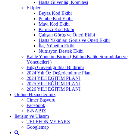
Hasta Güvenliği Komitesi
Ekipler
Beyaz Kod Ekibi
Pembe Kod Ekibi
Mavi Kod Ekibi
Kırmızı Kod Ekibi
Çalışan Görüş ve Öneri Ekibi
Hasta Yakınları Görüş ve Öneri Ekibi
İlaç Yönetim Ekibi
Nutrisyon Destek Ekibi
Kalite Yönetim Birimi ( Bölüm Kalite Sorumluları ve
Yöneticileri )
Bilgi Güvenliği İhlal Bildirimi
2024 Yılı Öz Değerlendirme Planı
2024 YILI EĞİTİM PLANI
2025 YILI EĞİTİM PLANI
2026 YILI EĞİTİM PLANI
Online Hizmetlerimiz
Cimer Başvuru
Facebook
E-NABIZ
İletişim ve Ulaşım
TELEFON VE FAKS
Googlemap