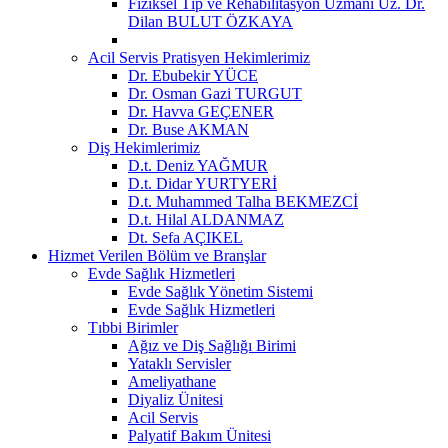
Fiziksel Tıp ve Rehabilitasyon Uzmanı Uz. Dr.
Dilan BULUT ÖZKAYA
Acil Servis Pratisyen Hekimlerimiz
Dr. Ebubekir YÜCE
Dr. Osman Gazi TURGUT
Dr. Havva GEÇENER
Dr. Buse AKMAN
Diş Hekimlerimiz
D.t. Deniz YAĞMUR
D.t. Didar YURTYERİ
D.t. Muhammed Talha BEKMEZCİ
D.t. Hilal ALDANMAZ
Dt. Sefa AÇIKEL
Hizmet Verilen Bölüm ve Branşlar
Evde Sağlık Hizmetleri
Evde Sağlık Yönetim Sistemi
Evde Sağlık Hizmetleri
Tıbbi Birimler
Ağız ve Diş Sağlığı Birimi
Yataklı Servisler
Ameliyathane
Diyaliz Ünitesi
Acil Servis
Palyatif Bakım Ünitesi