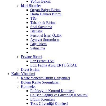
Yoğun Bakım
İdari Birimler
Organ Bağışı Birimi
Hasta Hakları Birimi
TİG
Tahakkuk Birimi
Sivil Savunma
İstatistik
Personel İşleri Özlük
Ayniyat Sorumlusu
Bilgi İşlem
Satınalma
Eczane Birimi
Ecz.Ferhat TAŞ
Ecz. Fatma Aysu ERTUĞRAL
Diyet Birimi
Kalite Yönetimi
Kalite Yönetim Birim Çalışanları
Bölüm Kalite Sorumluları
Komiteler
Enfeksiyon Kontrol Komitesi
Çalışan Sağlığı ve Güvenliği Komitesi
Eğitim Komitesi
Tesis Güvenliği Komitesi