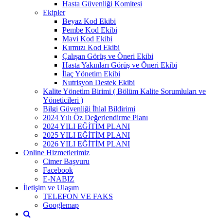
Hasta Güvenliği Komitesi
Ekipler
Beyaz Kod Ekibi
Pembe Kod Ekibi
Mavi Kod Ekibi
Kırmızı Kod Ekibi
Çalışan Görüş ve Öneri Ekibi
Hasta Yakınları Görüş ve Öneri Ekibi
İlaç Yönetim Ekibi
Nutrisyon Destek Ekibi
Kalite Yönetim Birimi ( Bölüm Kalite Sorumluları ve
Yöneticileri )
Bilgi Güvenliği İhlal Bildirimi
2024 Yılı Öz Değerlendirme Planı
2024 YILI EĞİTİM PLANI
2025 YILI EĞİTİM PLANI
2026 YILI EĞİTİM PLANI
Online Hizmetlerimiz
Cimer Başvuru
Facebook
E-NABIZ
İletişim ve Ulaşım
TELEFON VE FAKS
Googlemap