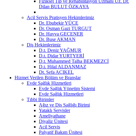
Fiziksel Tıp ve Rehabilitasyon Uzmanı Uz. Dr.
Dilan BULUT ÖZKAYA
Acil Servis Pratisyen Hekimlerimiz
Dr. Ebubekir YÜCE
Dr. Osman Gazi TURGUT
Dr. Havva GEÇENER
Dr. Buse AKMAN
Diş Hekimlerimiz
D.t. Deniz YAĞMUR
D.t. Didar YURTYERİ
D.t. Muhammed Talha BEKMEZCİ
D.t. Hilal ALDANMAZ
Dt. Sefa AÇIKEL
Hizmet Verilen Bölüm ve Branşlar
Evde Sağlık Hizmetleri
Evde Sağlık Yönetim Sistemi
Evde Sağlık Hizmetleri
Tıbbi Birimler
Ağız ve Diş Sağlığı Birimi
Yataklı Servisler
Ameliyathane
Diyaliz Ünitesi
Acil Servis
Palyatif Bakım Ünitesi