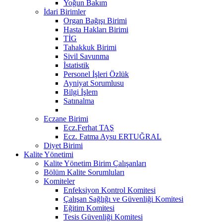
Yoğun Bakım
İdari Birimler
Organ Bağışı Birimi
Hasta Hakları Birimi
TİG
Tahakkuk Birimi
Sivil Savunma
İstatistik
Personel İşleri Özlük
Ayniyat Sorumlusu
Bilgi İşlem
Satınalma
Eczane Birimi
Ecz.Ferhat TAŞ
Ecz. Fatma Aysu ERTUĞRAL
Diyet Birimi
Kalite Yönetimi
Kalite Yönetim Birim Çalışanları
Bölüm Kalite Sorumluları
Komiteler
Enfeksiyon Kontrol Komitesi
Çalışan Sağlığı ve Güvenliği Komitesi
Eğitim Komitesi
Tesis Güvenliği Komitesi