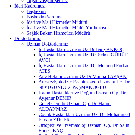
Organizasyon Şeması
İdari Kadromuz
Başhekim
Başhekim Yardımcısı
İdari ve Mali Hizmetler Müdürü
İdari ve Mali Hizmetler Müdür Yardımcısı
Sağlık Bakım Hizmetleri Müdürü
Doktorlarımız
Uzman Doktorlarımız
İç Hastalıkları Uzmanı Uz.Dr.Barış AKKOÇ
İç Hastalıkları Uzmanı Uz. Dr. Selma GÜRÜF
AVCI
İç Hastalıkları Uzmanı Uz. Dr. Mehmed Furkan
ATEŞ
Aile Hekimi Uzmanı Uz.Dr.Marina TAVŞAN
Anesteziyoloji ve Reanimasyon Uzmanı Uz. Dr.
Nilsu GÜNDÜZ PAŞMAKOĞLU
Kadın Hastalıkları ve Doğum Uzmanı Op. Dr.
Ayşenur DEMİR
Genel Cerrahi Uzmanı Op. Dr. Harun
ALDANMAZ
Çocuk Hastalıkları Uzmanı Uz. Dr. Muhammed
Furkan YÜCER
Ortopedi ve Travmatoloji Uzmanı Op. Dr. Salih
Ender İBAÇ