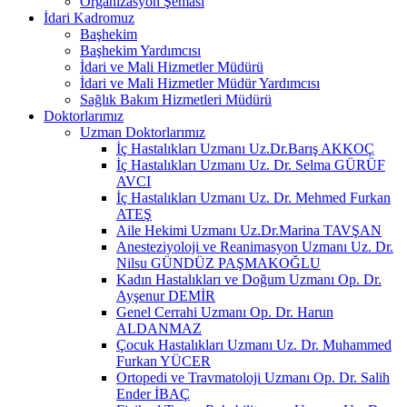
Organizasyon Şeması
İdari Kadromuz
Başhekim
Başhekim Yardımcısı
İdari ve Mali Hizmetler Müdürü
İdari ve Mali Hizmetler Müdür Yardımcısı
Sağlık Bakım Hizmetleri Müdürü
Doktorlarımız
Uzman Doktorlarımız
İç Hastalıkları Uzmanı Uz.Dr.Barış AKKOÇ
İç Hastalıkları Uzmanı Uz. Dr. Selma GÜRÜF
AVCI
İç Hastalıkları Uzmanı Uz. Dr. Mehmed Furkan
ATEŞ
Aile Hekimi Uzmanı Uz.Dr.Marina TAVŞAN
Anesteziyoloji ve Reanimasyon Uzmanı Uz. Dr.
Nilsu GÜNDÜZ PAŞMAKOĞLU
Kadın Hastalıkları ve Doğum Uzmanı Op. Dr.
Ayşenur DEMİR
Genel Cerrahi Uzmanı Op. Dr. Harun
ALDANMAZ
Çocuk Hastalıkları Uzmanı Uz. Dr. Muhammed
Furkan YÜCER
Ortopedi ve Travmatoloji Uzmanı Op. Dr. Salih
Ender İBAÇ