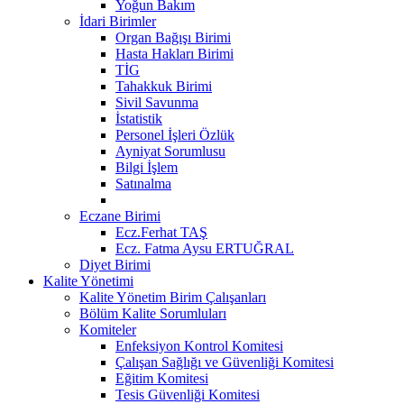
Yoğun Bakım
İdari Birimler
Organ Bağışı Birimi
Hasta Hakları Birimi
TİG
Tahakkuk Birimi
Sivil Savunma
İstatistik
Personel İşleri Özlük
Ayniyat Sorumlusu
Bilgi İşlem
Satınalma
Eczane Birimi
Ecz.Ferhat TAŞ
Ecz. Fatma Aysu ERTUĞRAL
Diyet Birimi
Kalite Yönetimi
Kalite Yönetim Birim Çalışanları
Bölüm Kalite Sorumluları
Komiteler
Enfeksiyon Kontrol Komitesi
Çalışan Sağlığı ve Güvenliği Komitesi
Eğitim Komitesi
Tesis Güvenliği Komitesi