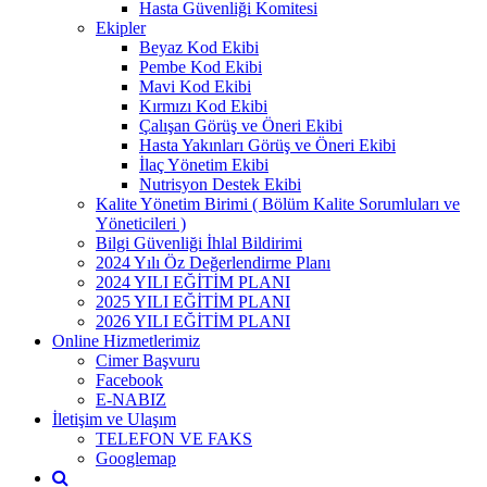
Hasta Güvenliği Komitesi
Ekipler
Beyaz Kod Ekibi
Pembe Kod Ekibi
Mavi Kod Ekibi
Kırmızı Kod Ekibi
Çalışan Görüş ve Öneri Ekibi
Hasta Yakınları Görüş ve Öneri Ekibi
İlaç Yönetim Ekibi
Nutrisyon Destek Ekibi
Kalite Yönetim Birimi ( Bölüm Kalite Sorumluları ve
Yöneticileri )
Bilgi Güvenliği İhlal Bildirimi
2024 Yılı Öz Değerlendirme Planı
2024 YILI EĞİTİM PLANI
2025 YILI EĞİTİM PLANI
2026 YILI EĞİTİM PLANI
Online Hizmetlerimiz
Cimer Başvuru
Facebook
E-NABIZ
İletişim ve Ulaşım
TELEFON VE FAKS
Googlemap