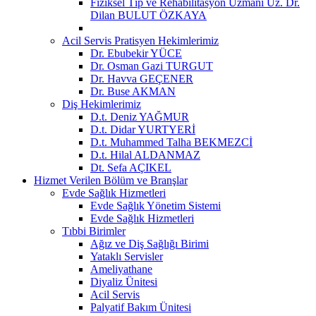
Fiziksel Tıp ve Rehabilitasyon Uzmanı Uz. Dr.
Dilan BULUT ÖZKAYA
Acil Servis Pratisyen Hekimlerimiz
Dr. Ebubekir YÜCE
Dr. Osman Gazi TURGUT
Dr. Havva GEÇENER
Dr. Buse AKMAN
Diş Hekimlerimiz
D.t. Deniz YAĞMUR
D.t. Didar YURTYERİ
D.t. Muhammed Talha BEKMEZCİ
D.t. Hilal ALDANMAZ
Dt. Sefa AÇIKEL
Hizmet Verilen Bölüm ve Branşlar
Evde Sağlık Hizmetleri
Evde Sağlık Yönetim Sistemi
Evde Sağlık Hizmetleri
Tıbbi Birimler
Ağız ve Diş Sağlığı Birimi
Yataklı Servisler
Ameliyathane
Diyaliz Ünitesi
Acil Servis
Palyatif Bakım Ünitesi