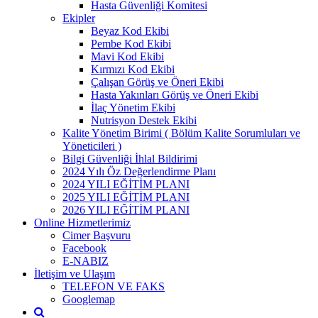
Hasta Güvenliği Komitesi
Ekipler
Beyaz Kod Ekibi
Pembe Kod Ekibi
Mavi Kod Ekibi
Kırmızı Kod Ekibi
Çalışan Görüş ve Öneri Ekibi
Hasta Yakınları Görüş ve Öneri Ekibi
İlaç Yönetim Ekibi
Nutrisyon Destek Ekibi
Kalite Yönetim Birimi ( Bölüm Kalite Sorumluları ve
Yöneticileri )
Bilgi Güvenliği İhlal Bildirimi
2024 Yılı Öz Değerlendirme Planı
2024 YILI EĞİTİM PLANI
2025 YILI EĞİTİM PLANI
2026 YILI EĞİTİM PLANI
Online Hizmetlerimiz
Cimer Başvuru
Facebook
E-NABIZ
İletişim ve Ulaşım
TELEFON VE FAKS
Googlemap