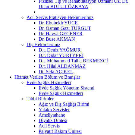
Fiziksel Tıp ve Rehabilitasyon Uzmanı Uz. Dr.
Dilan BULUT ÖZKAYA
Acil Servis Pratisyen Hekimlerimiz
Dr. Ebubekir YÜCE
Dr. Osman Gazi TURGUT
Dr. Havva GEÇENER
Dr. Buse AKMAN
Diş Hekimlerimiz
D.t. Deniz YAĞMUR
D.t. Didar YURTYERİ
D.t. Muhammed Talha BEKMEZCİ
D.t. Hilal ALDANMAZ
Dt. Sefa AÇIKEL
Hizmet Verilen Bölüm ve Branşlar
Evde Sağlık Hizmetleri
Evde Sağlık Yönetim Sistemi
Evde Sağlık Hizmetleri
Tıbbi Birimler
Ağız ve Diş Sağlığı Birimi
Yataklı Servisler
Ameliyathane
Diyaliz Ünitesi
Acil Servis
Palyatif Bakım Ünitesi