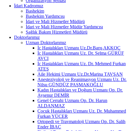
Organizasyon Şeması
İdari Kadromuz
Başhekim
Başhekim Yardımcısı
İdari ve Mali Hizmetler Müdürü
İdari ve Mali Hizmetler Müdür Yardımcısı
Sağlık Bakım Hizmetleri Müdürü
Doktorlarımız
Uzman Doktorlarımız
İç Hastalıkları Uzmanı Uz.Dr.Barış AKKOÇ
İç Hastalıkları Uzmanı Uz. Dr. Selma GÜRÜF
AVCI
İç Hastalıkları Uzmanı Uz. Dr. Mehmed Furkan
ATEŞ
Aile Hekimi Uzmanı Uz.Dr.Marina TAVŞAN
Anesteziyoloji ve Reanimasyon Uzmanı Uz. Dr.
Nilsu GÜNDÜZ PAŞMAKOĞLU
Kadın Hastalıkları ve Doğum Uzmanı Op. Dr.
Ayşenur DEMİR
Genel Cerrahi Uzmanı Op. Dr. Harun
ALDANMAZ
Çocuk Hastalıkları Uzmanı Uz. Dr. Muhammed
Furkan YÜCER
Ortopedi ve Travmatoloji Uzmanı Op. Dr. Salih
Ender İBAÇ