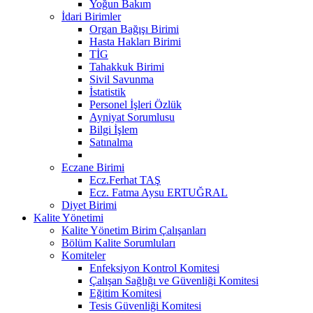
Yoğun Bakım
İdari Birimler
Organ Bağışı Birimi
Hasta Hakları Birimi
TİG
Tahakkuk Birimi
Sivil Savunma
İstatistik
Personel İşleri Özlük
Ayniyat Sorumlusu
Bilgi İşlem
Satınalma
Eczane Birimi
Ecz.Ferhat TAŞ
Ecz. Fatma Aysu ERTUĞRAL
Diyet Birimi
Kalite Yönetimi
Kalite Yönetim Birim Çalışanları
Bölüm Kalite Sorumluları
Komiteler
Enfeksiyon Kontrol Komitesi
Çalışan Sağlığı ve Güvenliği Komitesi
Eğitim Komitesi
Tesis Güvenliği Komitesi